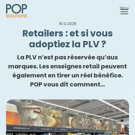
Menu
16.12.2025
Retailers : et si vous
adoptiez la PLV ?
La PLV n’est pas réservée qu’aux
Téléchargez notre
marques. Les enseignes retail peuvent
brochure Brands &
également en tirer un réel bénéfice.
Retail
POP vous dit comment…
Téléchargez notre brochure et laissez-vous
inspirer par nos réalisations brands & retail !
Nom