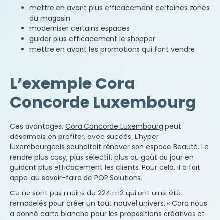
des produits & services analogues à ceux que
mettre en avant plus efficacement certaines zones
vous demandez. Si vous ne souhaitez pas
du magasin
recevoir de telles sollicitations, cochez la case ci-
moderniser certains espaces
dessous :
guider plus efficacement le shopper
Je m’oppose à ce que POP Solutions me
mettre en avant les promotions qui font vendre
propose par e-mail des produits &
services analogues à ceux que j’ai déjà
demandés.
L’exemple Cora
Concorde Luxembourg
Envoyer
Ces avantages,
Cora Concorde Luxembourg
peut
désormais en profiter, avec succès. L’hyper
luxembourgeois souhaitait rénover son espace Beauté. Le
rendre plus cosy, plus sélectif, plus au goût du jour en
guidant plus efficacement les clients. Pour cela, il a fait
appel au savoir-faire de POP Solutions.
Ce ne sont pas moins de 224 m
2
qui ont ainsi été
remodelés pour créer un tout nouvel univers. « Cora nous
a donné carte blanche pour les propositions créatives et