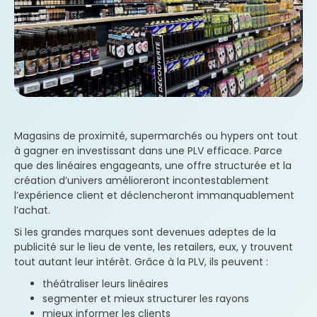
Prénom
E-mail
Téléphone
Magasins de proximité, supermarchés ou hypers ont tout
à gagner en investissant dans une PLV efficace. Parce
que des linéaires engageants, une offre structurée et la
Nom de l’entreprise
création d’univers amélioreront incontestablement
l’expérience client et déclencheront immanquablement
l’achat.
Pays
Si les grandes marques sont devenues adeptes de la
publicité sur le lieu de vente, les retailers, eux, y trouvent
Belgique
tout autant leur intérêt. Grâce à la PLV, ils peuvent :
Nous collectons vos données afin de gérer votre
théâtraliser leurs linéaires
demande. Nous utilisons également votre e-mail
segmenter et mieux structurer les rayons
pour vous adresser des informations concernant
mieux informer les clients