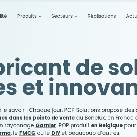
lité
Produits
Secteurs
Réalisations
Actu
bricant de so
es et innova
 le savoir… Chaque jour, POP Solutions propose des
ues dans les points de vente
au Benelux, en France 
n rayonnage
Garnier
. POP produit
en Belgique
pour
rma
, le
FMCG
ou le
DIY
et beaucoup d’autres.