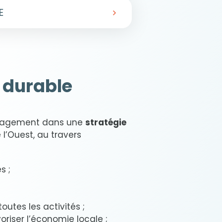
trines
E
tiques
 durable
ngagement dans une
stratégie
l’Ouest, au travers
s ;
toutes les activités ;
oriser l’économie locale ;