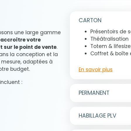
reflètent parfaitem
Logistique
Production de ca
Co-packing
& Liège)
CARTON
Stockage
Production méta
Installation de 
Production plast
Présentoirs de s
posons une large gamme
Impression numé
Théâtralisation
accroître votre
NOUVEAU : Calcul de
Totem & lifesize
t sur le point de vente
.
Nous accompagnons 
Coffret & boîte
ans la conception et la
Nous privilégions é
démarche vers une 
ur mesure, adaptées à
locale en collabora
durable. Grâce à not
otre budget.
fournisseurs europ
En savoir plus
proposons un servic
permet de proposer d
l’empreinte carbone.
ncluent :
courts tout en rédui
CO2.
PERMANENT
Présentoirs de s
Meubles
HABILLAGE PLV
Métal, bois, pla
alternatifs
Réaménagemen