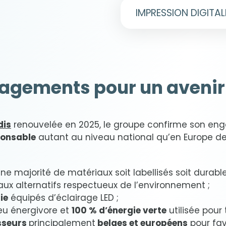
Shop-in-shop
Décoration de vi
IMPRESSION DIGITAL
Rebranding
Mise en scène
En savoir plus
Vitrophanie
Stickering
Plaques magné
En savoir plus
Wobblers
agements pour un avenir
En savoir plus
dis
renouvelée en 2025, le groupe confirme son e
ponsable
autant au niveau national qu’en Europe de 
e majorité de matériaux soit labellisés soit durable
aux alternatifs respectueux de l’environnement ;
ie
équipés d’éclairage LED ;
eu énergivore et
100 % d’énergie verte
utilisée pour 
isseurs
principalement
belges et européens
pour fav