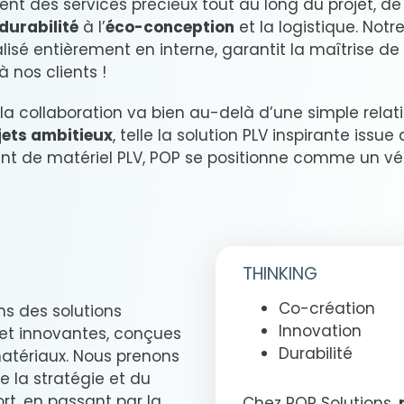
nt des services précieux tout au long du projet, de l
durabilité
à l’
éco-conception
et la logistique. Not
éalisé entièrement en interne, garantit la maîtrise d
 nos clients !
 la collaboration va bien au-delà d’une simple relatio
jets ambitieux
, telle la solution PLV inspirante iss
cant de matériel PLV, POP se positionne comme un vé
THINKING
Co-création
ns des solutions
Innovation
et innovantes, conçues
Durabilité
atériaux. Nous prenons
e la stratégie et du
rt, en passant par la
Chez POP Solutions,