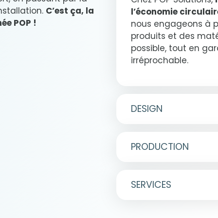
nstallation.
C’est ça, la
l’économie circulair
née POP !
nous engageons à pr
produits et des maté
possible, tout en ga
irréprochable.
DESIGN
Éco-conception
Création 3D
PRODUCTION
Prototypage
Le groupe POP Solut
Le groupe POP Soluti
SERVICES
de production inter
équipe de
16 design
d’un large éventail
vos idées les plus a
Contrôle qualit
la fabrication de mat
concevoir des créat
Test de transpo