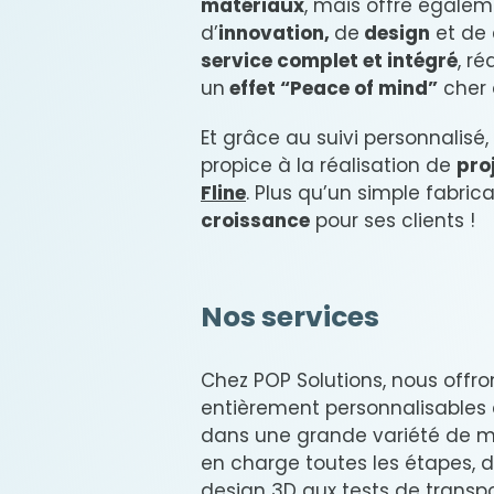
matériaux
, mais offre égaleme
d’
innovation,
de
design
et de
service complet et intégré
, r
un
effet “Peace of mind”
cher à
Et grâce au suivi personnalisé,
propice à la réalisation de
pro
Fline
. Plus qu’un simple fabri
croissance
pour ses clients !
Nos services
Chez POP Solutions, nous offro
entièrement personnalisables 
dans une grande variété de m
en charge toutes les étapes, d
design 3D aux tests de transpo