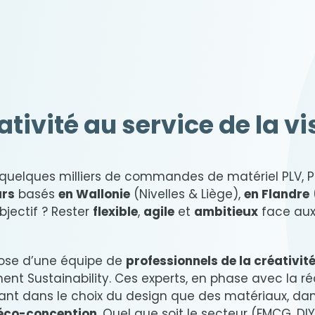
ativité au service de la vis
 quelques milliers de commandes de matériel PLV, P
urs
basés
en Wallonie
(Nivelles & Liège),
en Flandre
bjectif ? Rester
flexible
,
agile
et
ambitieux
face aux
ose d’une équipe de
professionnels de la créativité
nt Sustainability. Ces experts, en phase avec la réal
t dans le choix du design que des matériaux, dan
éco-conception
. Quel que soit le secteur (FMCG, D