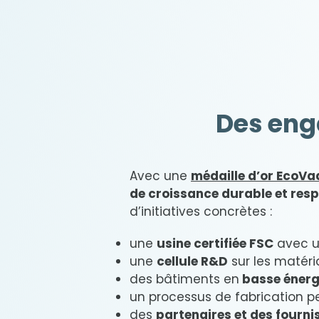
Des eng
Avec une
médaille d’or EcoVa
de croissance durable et res
d’initiatives concrètes :
une
usine certifiée FSC
avec un
une
cellule R&D
sur les matéri
des bâtiments en
basse énerg
un processus de fabrication p
des
partenaires et des fourn