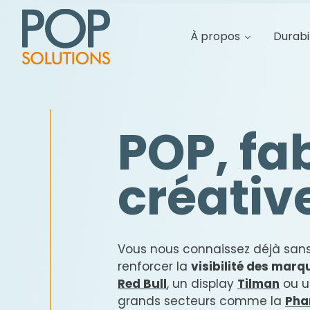
À propos
Durabi
POP, fa
créativ
Vous nous connaissez déjà sans
renforcer la
visibilité des marq
Red Bull
, un display
Tilman
ou u
grands secteurs comme la
Pha