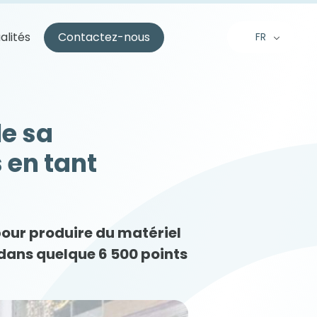
alités
Contactez-nous
FR
EN
NL
le sa
 en tant
 pour produire du matériel
 dans quelque 6 500 points