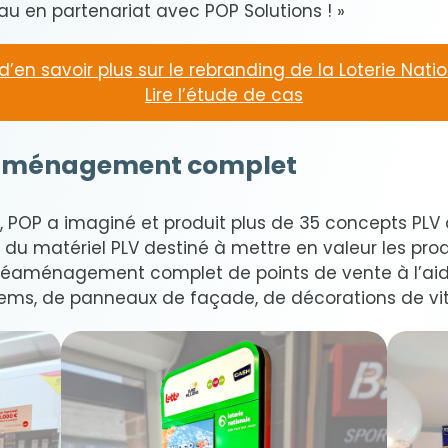
au en partenariat avec POP Solutions ! »
d’en savoir plus sur le rebranding de la Loterie Nati
Lire l’étude de cas
réaménagement complet
 POP a imaginé et produit plus de 35 concepts PLV d
e du matériel PLV destiné à mettre en valeur les prod
réaménagement complet de points de vente à l’ai
ems, de panneaux de façade, de décorations de vitr