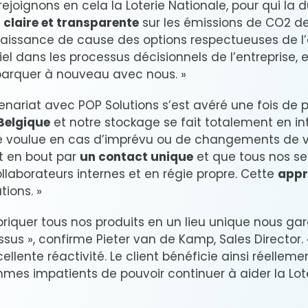
ejoignons en cela la Loterie Nationale, pour qui la du
 claire et transparente
sur les émissions de CO
2
de
naissance de cause des options respectueuses de l
el dans les processus décisionnels de l’entreprise, 
barquer à nouveau avec nous. »
rtenariat avec POP Solutions s’est avéré une fois de p
 Belgique
et notre stockage se fait totalement en int
té voulue en cas d’imprévu ou de changements de v
ut en bout par
un contact unique
et que tous nos ser
llaborateurs internes et en régie propre. Cette
appr
ions. »
abriquer tous nos produits en un lieu unique nous g
sus », confirme Pieter van de Kamp, Sales Director. 
cellente réactivité. Le client bénéficie ainsi réellem
mmes impatients de pouvoir continuer à aider la Lot