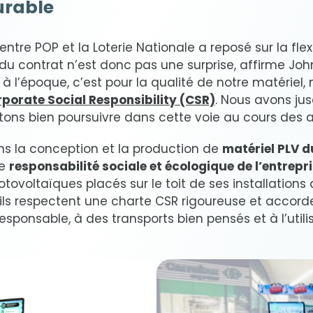
urable
entre POP et la Loterie Nationale a reposé sur la flexi
u contrat n’est donc pas une surprise, affirme John
 à l’époque, c’est pour la qualité de notre matériel
porate Social Responsibility (CSR)
. Nous avons ju
ons bien poursuivre dans cette voie au cours des a
ns la conception et la production de
matériel PLV d
de
responsabilité sociale et écologique de l’entrepr
ovoltaïques placés sur le toit de ses installations 
u’ils respectent une charte CSR rigoureuse et accor
ponsable, à des transports bien pensés et à l’util