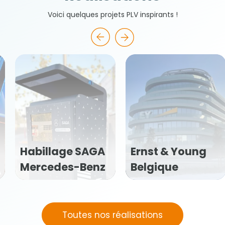
Voici quelques projets PLV inspirants !
SAGA
Ernst & Young
Pubmarket 
Benz
Belgique
Veritas
Toutes nos réalisations