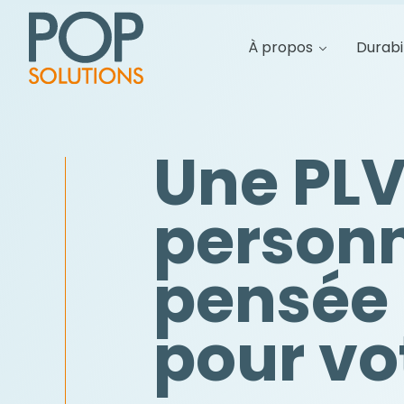
À propos
Durabi
Une PL
personn
pensée :
pour v