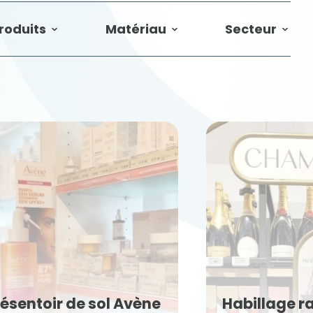
roduits
Matériau
Secteur
oir de sol Avène
Habillage rayon 