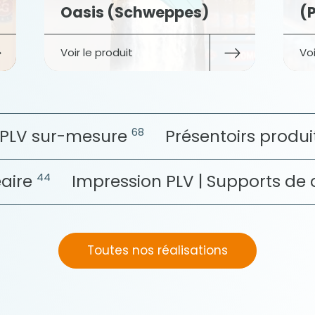
Oasis (Schweppes)
(Pierre
Voir le produit
Voir le pro
68
y PLV sur-mesure
Présentoirs produ
44
éaire
Impression PLV | Supports d
Toutes nos réalisations