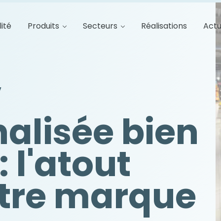
lité
Produits
Secteurs
Réalisations
Actu
V
alisée bien
 l'atout
otre marque