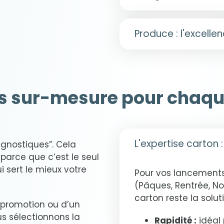
Nos bureaux d’études
Produce : l'excellen
Nivelles et Liège et
concepts de
PLV pe
charte graphique tou
C’est ici que la mag
réalité. Nos équipes
Création de rou
garantissent une exéc
 sur-mesure pour chaque 
validation visu
haute définition à 
Prototypage ra
packing (remplissag
pour tester la s
étape.
réelles.
L'expertise carton 
nostiques”. Cela
Optimisation des
Parc machine de
parce que c’est le seul
volume transpor
métal et du pla
i sert le mieux votre
Pour vos lancements 
Gestion logistiq
(Pâques, Rentrée, Noë
points de vente 
carton reste la soluti
promotion ou d’un
us sélectionnons la
Rapidité :
idéal