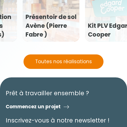
tion
Présentoir de sol
s
Avène (Pierre
Kit PLV Edga
s)
Fabre )
Cooper
Toutes nos réalisations
Prêt à travailler ensemble ?
Commencez un projet
Inscrivez-vous à notre newsletter !