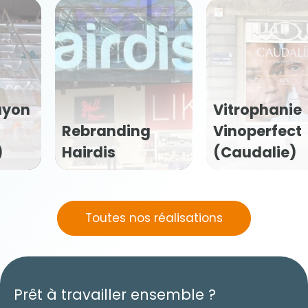
ayon
Vitrophanie
Rebranding
Vinoperfect
)
Hairdis
(Caudalie)
Toutes nos réalisations
Prêt à travailler ensemble ?