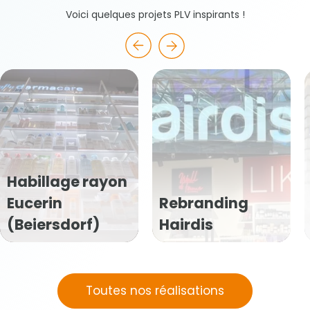
Voici quelques projets PLV inspirants !
ayon
Vitrophanie
Rebranding
Vinoperfect
)
Hairdis
(Caudalie)
Toutes nos réalisations