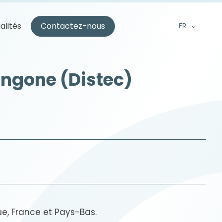
alités
Contactez-nous
FR
EN
NL
ngone (Distec)
e, France et Pays-Bas.