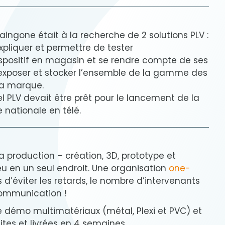
ingone était à la recherche de 2 solutions PLV :
expliquer et permettre de tester
spositif en magasin et se rendre compte de ses
r exposer et stocker l’ensemble de la gamme des
la marque.
l PLV devait être prêt pour le lancement de la
 nationale en télé.
a production – création, 3D, prototype et
ieu en un seul endroit. Une organisation
one-
 d’éviter les retards, le nombre d’intervenants
communication !
e démo multimatériaux (métal, Plexi et PVC) et
ites et livrées en 4 semaines.