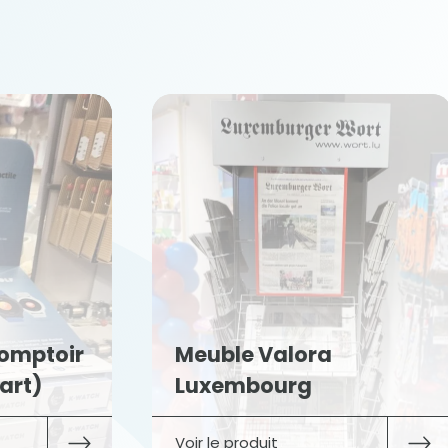
comptoir
Meuble Valora
art)
Luxembourg
Voir le produit