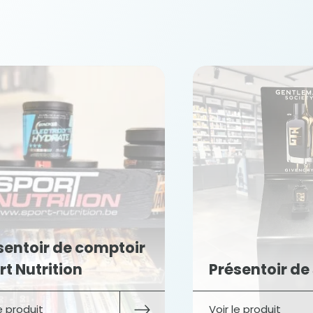
sentoir de comptoir
rt Nutrition
Présentoir de
le produit
Voir le produit