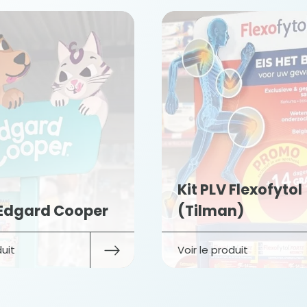
PLV Flexofytol
lman)
Kit PLV Orego
le produit
Voir le produit