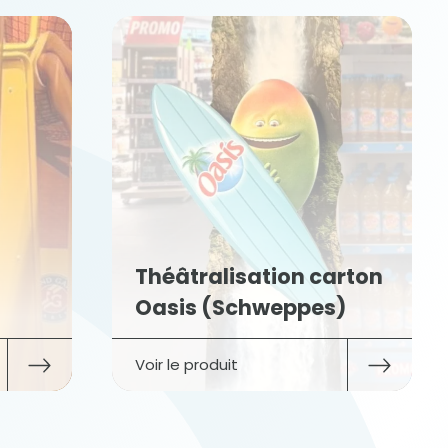
n carton
Présentoir de sol Avène
pes)
(Pierre Fabre )
Voir le produit