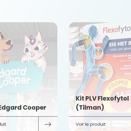
Kit PLV Flexofytol
 Edgard Cooper
(Tilman)
duit
Voir le produit