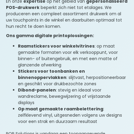
En onze
expertise
op het gebied van
gepersonaliseerd
POS-drukwerk
beperkt zich niet tot etalages. We
produceren een compleet assortiment drukwerk om al
uw touchpoints in de winkel en daarbuiten optimaal tot
hun recht te doen komen.
Ons gamma digitale printoplossingen:
Raamstickers voor winkelvitrines
: op maat
gemaakte formaten voor elk verkooppunt, voor
binnen- of buitengebruik, en met een matte of
glanzende afwerking
Stickers voor toonbanken en
binnenoppervlakken
: slijtvast, herpositioneerbaar
en geschikt voor drukbezochte zones
Dibond-panelen
: stevig en ideaal voor
wandreclame, bewegwijzering of vrijstaande
displays
Op maat gemaakte raambelettering
:
zelfklevend vinyl, uitgesneden volgens uw designs
voor een strak en duurzaam resultaat
POP Solutions is vandaag een toonaangevende