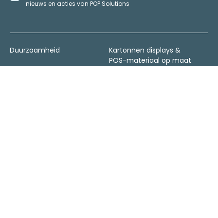
nieuws en acties van POP Solutions
Duurzaamheid
Kartonnen displays &
POS-materiaal op maat
Permanent
EN
FR
NL
Winkelaankleding
Digitaal drukken
Nieuws
Algemene voorwaarden
Contacteer ons
Privacybeleid
Realisaties