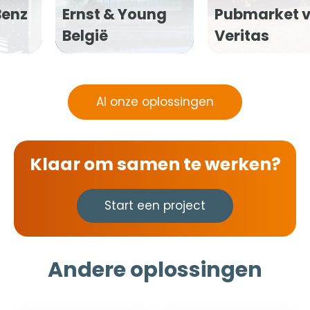
Benz
Ernst & Young
Pubmarket 
België
Veritas
Al onze oplossingen
Klaar om samen te werken?
Start een project
Andere oplossingen