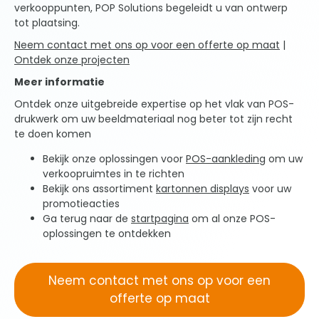
verkooppunten, POP Solutions begeleidt u van ontwerp
Luik analyseren uw project en stellen u de
tot plaatsing.
optimale oplossing voor, rekening houdend
met uw timings en budget.
Neem contact met ons op voor een offerte op maat
|
Ontdek onze projecten
Meer informatie
Ontdek onze uitgebreide expertise op het vlak van POS-
drukwerk om uw beeldmateriaal nog beter tot zijn recht
te doen komen
Bekijk onze oplossingen voor
POS-aankleding
om uw
verkoopruimtes in te richten
Bekijk ons assortiment
kartonnen displays
voor uw
promotieacties
Ga terug naar de
startpagina
om al onze POS-
oplossingen te ontdekken
Neem contact met ons op voor een
offerte op maat