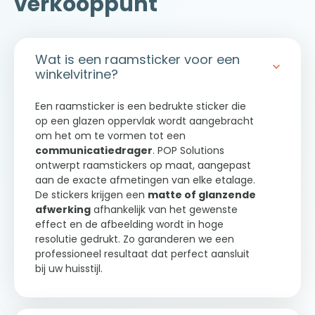
verkooppunt
Speciaal Quality Control-team
:
architectonische beperkingen
zoals
systematische controle van
gebogen oppervlakken, schuine
afbeeldingen, verificatie van
beglazing, naden tussen panelen en
kleurweergave en controle van
openingen
Wat is een raamsticker voor een
snijvormen
Volledige grafische personalisatie
:
winkelvitrine?
Flexibele installatieoplossingen
:
strikte naleving van uw huisstijl,
plaatsing door onze eigen teams of
aanpassing van de afbeeldingen aan
door gekwalificeerde partners
Een raamsticker is een bedrukte sticker die
de afmetingen van elke drager
Snelle respons bij zowel kleine als
op een glazen oppervlak wordt aangebracht
grote oplagen
: van één enkel
om het om te vormen tot een
exemplaar tot een landelijke uitrol op
communicatiedrager
. POP Solutions
meerdere locaties
ontwerpt raamstickers op maat, aangepast
aan de exacte afmetingen van elke etalage.
De stickers krijgen een
matte of glanzende
afwerking
afhankelijk van het gewenste
effect en de afbeelding wordt in hoge
resolutie gedrukt. Zo garanderen we een
professioneel resultaat dat perfect aansluit
bij uw huisstijl.