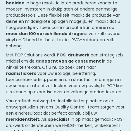
beelden
in hoge resolutie laten produceren zonder te
moeten investeren in drukplaten of andere eenmalige
productietools. Deze flexibiliteit maakt de productie van
kleine en middelgrote oplagen mogelijk, en maakt dat u
hoogwaardige visuele communicatie kan creëren op
meer dan 100 verschillende dragers
: van zelfklevend
vinyl en Dibond tot hout, textiel, PVC-zeildoek en zelfs
behang.
Met POP Solutions wordt
POS-drukwerk
een strategisch
middel om de
aandacht van de consument
in de
winkel te trekken. Of u nu op zoek bent naar
raamstickers
voor uw etalage, belettering,
toonbankbekleding, panelen om structuur te brengen in
uw schapruimte of zeildoeken voor uw gevels, bij POP kan
u rekenen op expertise over de volledige productieketen.
Van grafisch ontwerp tot installatie ter plaatse: onze
ontwerpstudio’s en ons Quality Control-team zorgen voor
een eindresultaat dat perfect aansluit bij uw
merkidentiteit
. Als
specialist
in op maat gemaakt POS-
drukwerk ondersteunen we FMCG-merken, winkelketens