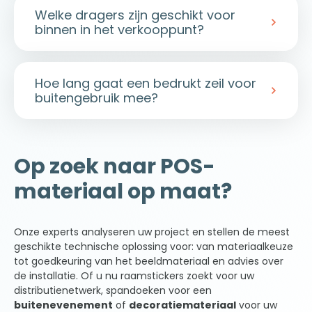
Welke dragers zijn geschikt voor
binnen in het verkooppunt?
Digitaal printen biedt een uitzonderlijke
visuele kwaliteit op dragers voor
Hoe lang gaat een bedrukt zeil voor
binnengebruik. Denk bijvoorbeeld aan
buitengebruik mee?
Dibond-panelen voor wanddisplays of
vrijstaande POS-displays, zelfklevend vinyl
Een met UV-bescherming behandeld
PVC-
voor het bekleden van toonbanken of
zeil
gaat bij continu gebruik buitenshuis zo’n
meubels, vliesbehang voor meeslepende
Op zoek naar POS-
6 tot 12 maanden mee, afhankelijk van de
wanddecoratie, polyester textiel voor
weersomstandigheden en de ligging (op een
kakemono’s, en spandoeken. Deze
materiaal op maat?
zuidgericht oppervlak veroudert het
materialen garanderen een
hoge
materiaal sneller). Voor een periode van
afdrukresolutie
en bieden een duurzame
meer dan 12 maanden raden we duurzamere
kwaliteit voor gebruik in een
Onze experts analyseren uw project en stellen de meest
materialen aan, zoals
Dibond
of
metaal
. Bij
binnenomgeving, zonder dat er extra UV-
geschikte technische oplossing voor: van materiaalkeuze
POP kan u rekenen op een assortiment
bescherming nodig is.
tot goedkeuring van het beeldmateriaal en advies over
displays en vast meubilair
dat speciaal werd
de installatie. Of u nu raamstickers zoekt voor uw
ontwikkeld om de tand des tijds te
distributienetwerk, spandoeken voor een
doorstaan. Onze ontwerpstudio’s in
buitenevenement
Amersfoort, Antwerpen, Mechelen, Nijvel en
of
decoratiemateriaal
voor uw