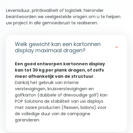
naar de logistieke platformen of
Levensduur, printkwaliteit of logistiek: hieronder
verkooppunten.
beantwoorden we veelgestelde vragen om u te helpen
Deze kant-en-klare oplossing garandeert
uw project in alle gemoedsrust te realiseren.
een perfecte aansluiting bij het planogram
en een onmiddellijke en vlotte uitrol in het
verkooppunt.
Welk gewicht kan een kartonnen
display maximaal dragen?
Een goed ontworpen kartonnen display
kan tot 30 kg per plank dragen, of zelfs
meer afhankelijk van de structuur
.
Dankzij het gebruik van interne
verstevigingen, kruisverstevigingen en
golfkarton (dubbele of drievoudige golf) kan
POP Solutions de stabiliteit van uw displays
met zware producten (flessen, bidons) voor
de volledige duur van de campagne
garanderen.