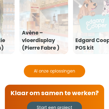
Avène –
ie
vloerdisplay
Edgard Coo
s)
(Pierre Fabre )
POS kit
Al onze oplossingen
Klaar om samen te werken?
Start een project