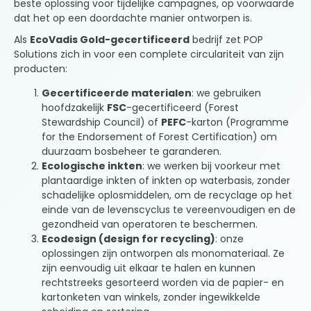
beste oplossing voor tijdelijke campagnes, op voorwaarde
dat het op een doordachte manier ontworpen is.
Als
EcoVadis Gold-gecertificeerd
bedrijf zet POP
Solutions zich in voor een complete circulariteit van zijn
producten:
Gecertificeerde materialen
: we gebruiken
hoofdzakelijk
FSC
-gecertificeerd (Forest
Stewardship Council) of
PEFC
-karton (Programme
for the Endorsement of Forest Certification) om
duurzaam bosbeheer te garanderen.
Ecologische inkten
: we werken bij voorkeur met
plantaardige inkten of inkten op waterbasis, zonder
schadelijke oplosmiddelen, om de recyclage op het
einde van de levenscyclus te vereenvoudigen en de
gezondheid van operatoren te beschermen.
Ecodesign (design for recycling)
: onze
oplossingen zijn ontworpen als monomateriaal. Ze
zijn eenvoudig uit elkaar te halen en kunnen
rechtstreeks gesorteerd worden via de papier- en
kartonketen van winkels, zonder ingewikkelde