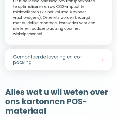
Dit is de ideale oplossing om transportkosten
te optimaliseren en uw CO2-impact te
minimaliseren (kleiner volume = minder
vrachtwagens). Onze kits worden bezorgd
met duidelijke montage-instructies voor een
snelle en foutloze plaatsing door het
winkelpersoneel.
Gemonteerde levering en co-
packing
Op zoek naar een kant-en-klare oplossing?
Onze ateliers zorgen voor
co-packing
van A
tot Z.
Alles wat u wil weten over
We produceren de displays.
ons kartonnen POS-
We ontvangen jullie producten.
We vullen uw displays.
materiaal
We verzenden de gevulde units op
pallet (1/4 of 1/2 pallet) rechtstreeks