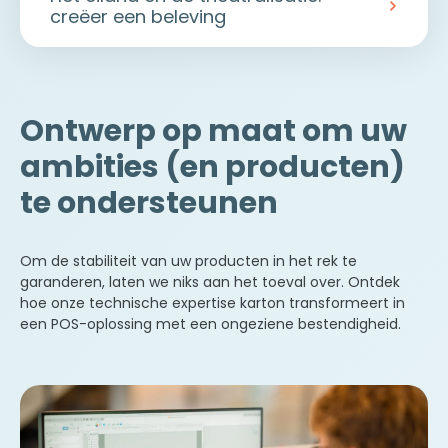
nog snel te boosten.
creëer een beleving
De toonbankdisplay
: geplaatst op de
toonbank of in de schapruimte. Dit
Voor spectaculaire productpresentaties
compacte formaat zet uw kleinere
breken we uit het standaardkader.
producten (cosmetica, snoep, farma),
Gondelhoofd en palletbekleding
: we
Ontwerp op maat om uw
brochures of flyers in de kijker.
transformeren een standaard rek of
De displaydoos (‘shelf-ready
ambities (en producten)
Europallet in een exclusieve
packaging’)
: een hybride
merkruimte.
verpakking/displayoplossing die de
te ondersteunen
Belevingsgerichte theatralisatie
:
plaatsing in de schapruimte
bogen, gigantische silhouetten, 3D-
vereenvoudigt en tegelijk een
decors, … We bedenken meeslepende
onmiddellijke zichtbaarheid van het
Om de stabiliteit van uw producten in het rek te
installaties die de aandacht van de
product garandeert.
garanderen, laten we niks aan het toeval over. Ontdek
consument trekken en een
hoe onze technische expertise karton transformeert in
memorabele merkervaring creëren.
een POS-oplossing met een ongeziene bestendigheid.