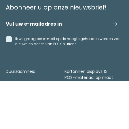
Abonneer u op onze nieuwsbrief!
Ik wil graag per e-mail op de hoogte gehouden worden van
nieuws en acties van POP Solutions
Duurzaamheid
Kartonnen displays &
POS-materiaal op maat
Permanent
EN
FR
NL
Winkelaankleding
Digitaal drukken
Nieuws
Algemene voorwaarden
Contacteer ons
Privacybeleid