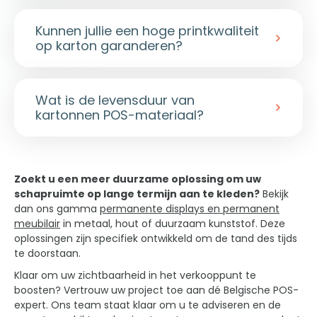
Kunnen jullie een hoge printkwaliteit
op karton garanderen?
Ja, drukwerk op karton levert vandaag
een uitzonderlijk visueel resultaat,
Wat is de levensduur van
vergelijkbaar met dat op glanzend
kartonnen POS-materiaal?
papier.
We gebruiken HD digitale druk voor
kleine oplages, of offsetkasjering (een
Kartonnen POS-materiaal is gemaakt
geprinte sheet gekleefd op karton) voor
voor tijdelijke campagnes van 2 weken
grote oplages. Dat zorgt voor een perfecte
tot 3 maanden.
Voor langere duurtijden
Zoekt u een meer duurzame oplossing om uw
beeldscherpte en een stralende glans.
versterken we de slijtagezones (sokkel,
schapruimte op lange termijn aan te kleden?
Bekijk
topcards) of stellen we hybride oplossingen
dan ons gamma
permanente displays en permanent
voor. Als uw project langer dan 3 maanden
meubilair
in metaal, hout of duurzaam kunststof. Deze
loopt, raden we aan om over te stappen
oplossingen zijn specifiek ontwikkeld om de tand des tijds
naar permanente materialen.
te doorstaan.
Klaar om uw zichtbaarheid in het verkooppunt te
boosten? Vertrouw uw project toe aan dé Belgische POS-
expert. Ons team staat klaar om u te adviseren en de