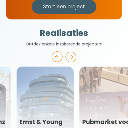
Start een project
Realisaties
Ontdek enkele inspirerende projecten!
Glaznost vo
ng
Pubmarket voor
reclamebur