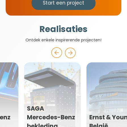
Start een project
Realisaties
Ontdek enkele inspirerende projecten!
Benz
Ernst & Young
Pubmarket 
België
Veritas