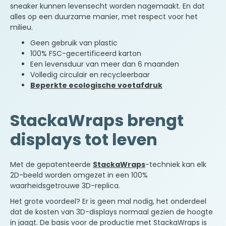
diensten die vergelijkbaar zijn met de producten
sneaker kunnen levensecht worden nagemaakt. En dat
en diensten die u hebt aangevraagd. Als u
alles op een duurzame manier, met respect voor het
dergelijke mailings niet wilt ontvangen, vink dan
milieu.
het vakje hieronder aan:
Geen gebruik van plastic
Ik maak er bezwaar tegen dat POP
100% FSC-gecertificeerd karton
Solutions mij via e-mail producten en
Een levensduur van meer dan 6 maanden
services aanbiedt die vergelijkbaar zijn
Volledig circulair en recycleerbaar
met de producten en services die ik al
Beperkte ecologische voetafdruk
heb aangevraagd.
Sturen
StackaWraps brengt
displays tot leven
Met de gepatenteerde
StackaWraps
-techniek kan elk
2D-beeld worden omgezet in een 100%
waarheidsgetrouwe 3D-replica.
Het grote voordeel? Er is geen mal nodig, het onderdeel
dat de kosten van 3D-displays normaal gezien de hoogte
in jaagt. De basis voor de productie met StackaWraps is