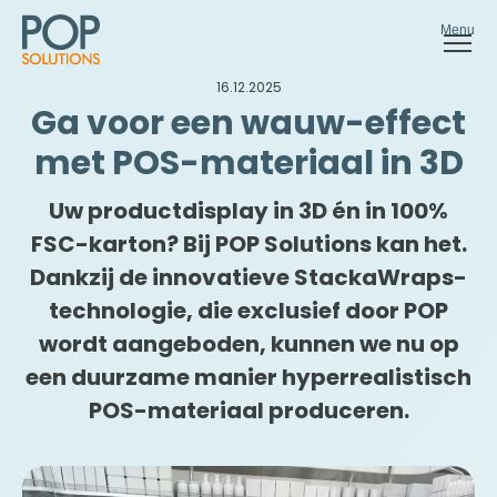
Menu
16.12.2025
Ga voor een wauw-effect
met POS-materiaal in 3D
Uw productdisplay in 3D én in 100%
Download onze
FSC-karton? Bij POP Solutions kan het.
brochure
Dankzij de innovatieve StackaWraps-
StackaWraps
technologie, die exclusief door POP
wordt aangeboden, kunnen we nu op
Download onze brochure en ontdek onze
een duurzame manier hyperrealistisch
StackaWraps-oplossing!
POS-materiaal produceren.
Naam