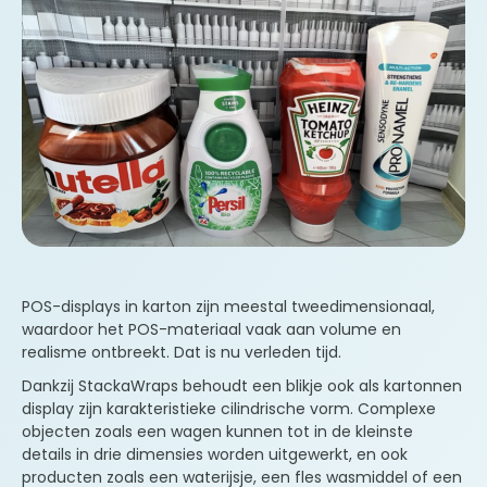
Voornaam
E-mail
Telefoon
Bedrijfsnaam
POS-displays in karton zijn meestal tweedimensionaal,
waardoor het POS-materiaal vaak aan volume en
Land
realisme ontbreekt. Dat is nu verleden tijd.
België
Dankzij StackaWraps behoudt een blikje ook als kartonnen
display zijn karakteristieke cilindrische vorm. Complexe
objecten zoals een wagen kunnen tot in de kleinste
We verzamelen uw gegevens om uw aanvraag te
verwerken. We gebruiken uw e-mailadres ook
details in drie dimensies worden uitgewerkt, en ook
om u informatie te sturen over producten en
producten zoals een waterijsje, een fles wasmiddel of een