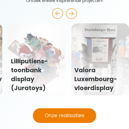
Ontdek enkele inspirerende projecten!
Chandon
Garden Spritz
Valora
vloerdisplay
Luxembourg-
(Moët
vloerdisplay
Hennessy)
Onze realisaties