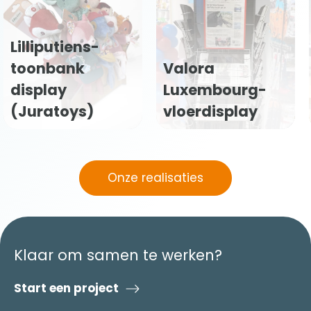
Chandon
Garden Spritz
Valora
vloerdisplay
Luxembourg-
(Moët
vloerdisplay
Hennessy)
Onze realisaties
Klaar om samen te werken?
Start een project