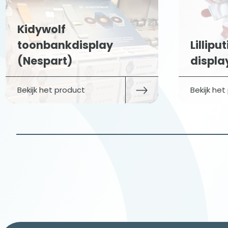
ay
Lilliputiens-toonbank
display (Juratoys)
Bekijk het product