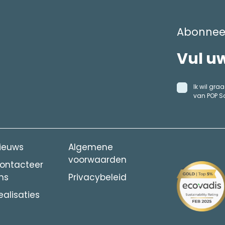
Abonneer
Ik wil gr
van POP S
ieuws
Algemene
voorwaarden
ontacteer
ns
Privacybeleid
ealisaties