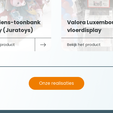
Cha
Valora Luxembourg-
Spr
vloerdisplay
(Mo
Bekijk het product
Bekij
Onze realisaties