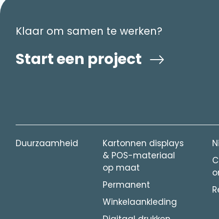
Klaar om samen te werken?
Start een project
Duurzaamheid
Kartonnen displays
N
& POS-materiaal
C
op maat
o
Permanent
R
Winkelaankleding