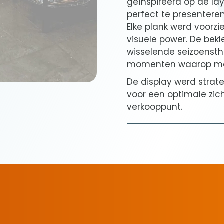
geïnspireerd op de lay
perfect te presenteren
Elke plank werd voorz
visuele power. De bek
wisselende seizoenst
momenten waarop men
De display werd strateg
voor een optimale zic
verkooppunt.