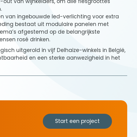
-out van wijnkelders, om alle flesgroottes
.
ien van ingebouwde led-verlichting voor extra
leding bestaat uit modulaire panelen met
hema’s afgestemd op de belangrijkste
sen rosé drinken.
isch uitgerold in vijf Delhaize-winkels in België,
htbaarheid en een sterke aanwezigheid in het
Start een project