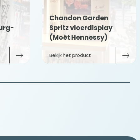
ndon Garden
itz vloerdisplay
Sport Nutritio
ët Hennessy)
toonbankdis
k het product
Bekijk het product