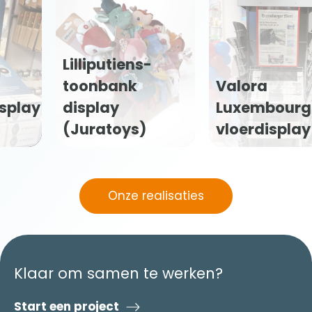
Chandon
Garden Spritz
Valora
vloerdisplay
Luxembourg-
(Moët
vloerdisplay
Hennessy)
Onze realisaties
Klaar om samen te werken?
Start een project