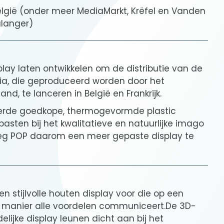
België (onder meer MediaMarkt, Krëfel en Vanden
ulanger)
play laten ontwikkelen om de distributie van de
llia, die geproduceerd worden door het
nd, te lanceren in België en Frankrijk.
verde goedkope, thermogevormde plastic
pasten bij het kwalitatieve en natuurlijke imago
roeg POP daarom een meer gepaste display te
en stijlvolle houten display voor die op een
ge manier alle voordelen communiceert.De 3D-
elijke display leunen dicht aan bij het