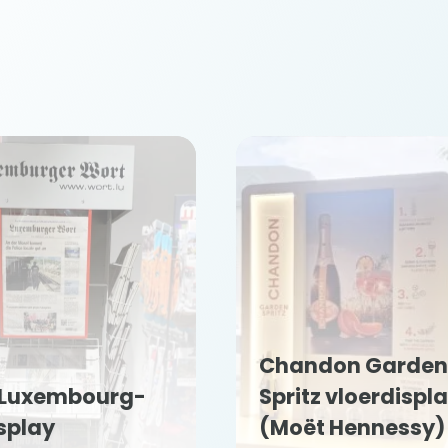
Chandon Garden
 Luxembourg-
Spritz vloerdispl
splay
(Moët Hennessy)