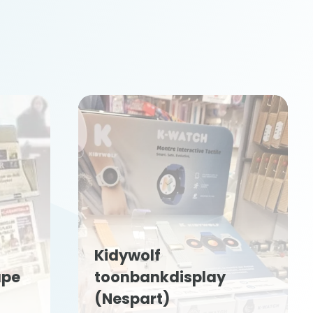
Kidywolf
upe
toonbankdisplay
(Nespart)