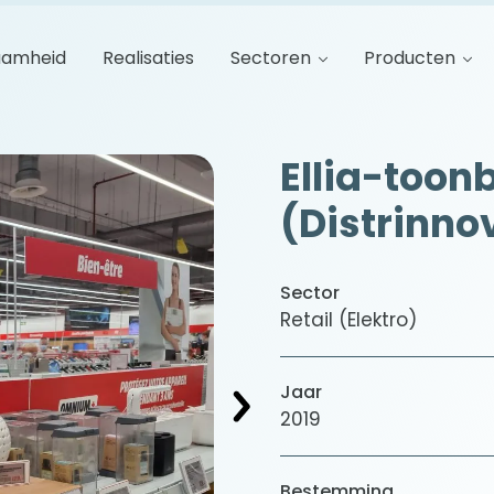
aamheid
Realisaties
Sectoren
Producten
Ellia-toon
(Distrinnov
Sector
Retail (Elektro)
Jaar
2019
Bestemming