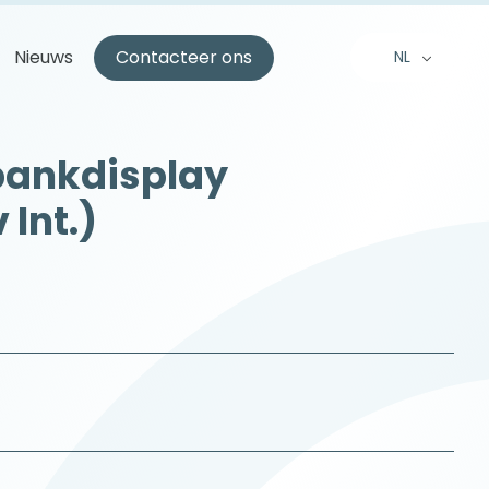
Nieuws
Contacteer ons
NL
EN
FR
bankdisplay
 Int.)