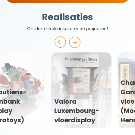
Realisaties
Ontdek enkele inspirerende projecten!
Chandon
Garden Spritz
Valora
vloerdisplay
Luxembourg-
(Moët
vloerdisplay
Hennessy)